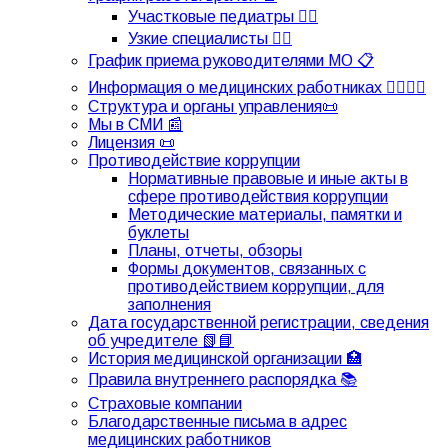
Участковые педиатры 👩‍⚕️
Узкие специалисты 👩‍⚕️
График приема руководителями МО 📋
Информация о медицинских работниках 👨‍⚕️👩‍⚕️
Структура и органы управления📜
Мы в СМИ 📰
Лицензия 📜
Противодействие коррупции
Нормативные правовые и иные акты в
сфере противодействия коррупции
Методические материалы, памятки и
буклеты
Планы, отчеты, обзоры
Формы документов, связанных с
противодействием коррупции, для
заполнения
Дата государственной регистрации, сведения
об учредителе 📗📘
История медицинской организации 🏥
Правила внутреннего распорядка 📚
Страховые компании
Благодарственные письма в адрес
медицинских работников