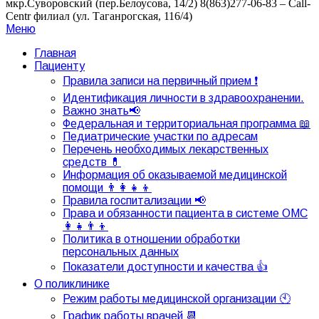
мкр.Суворовский (пер.Белоусова, 14/2)
8(863)277-06-83 – Call-
Centr филиал (ул. Таганрогская, 116/4)
Меню
Главная
Пациенту
Правила записи на первичный прием ❗
Идентификация личности в здравоохранении.
Важно знать📢
Федеральная и территориальная программа 📖
Педиатрические участки по адресам
Перечень необходимых лекарственных
средств 💊
Информация об оказываемой медицинской
помощи 👨‍👩‍👧‍👦
Правила госпитализации 📢
Права и обязанности пациента в системе ОМС
👩‍👧👨‍👦
Политика в отношении обработки
персональных данных
Показатели доступности и качества 👍
О поликлинике
Режим работы медицинской организации 🕙
График работы врачей 📆